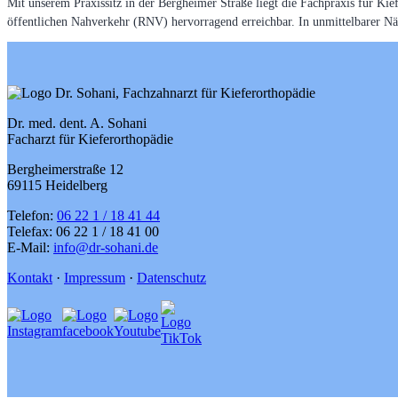
Mit unserem Praxissitz in der Bergheimer Straße liegt die Fachpraxis für Ki
öffentlichen Nahverkehr (RNV) hervorragend erreichbar. In unmittelbarer N
Dr. med. dent. A. Sohani
Facharzt für Kieferorthopädie
Bergheimerstraße 12
69115 Heidelberg
Telefon:
06 22 1 / 18 41 44
Telefax: 06 22 1 / 18 41 00
E-Mail:
info@dr-sohani.de
Kontakt
·
Impressum
·
Datenschutz