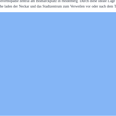
eferorthopädie zentral am Bismarckplatz in Heidelberg. Durch diese ideale Lag
ähe laden der Neckar und das Stadtzentrum zum Verweilen vor oder nach dem T