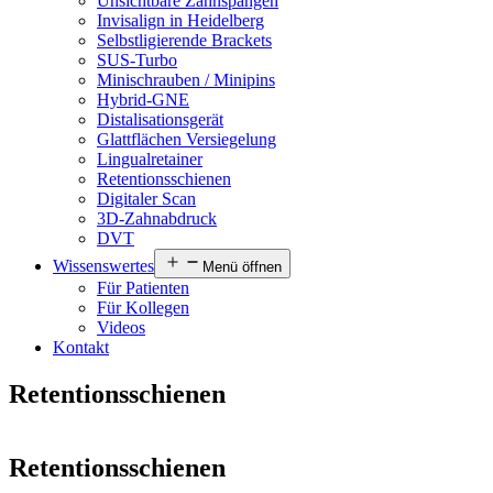
Unsichtbare Zahnspangen
Invisalign in Heidelberg
Selbstligierende Brackets
SUS-Turbo
Minischrauben / Minipins
Hybrid-GNE
Distalisationsgerät
Glattflächen Versiegelung
Lingualretainer
Retentionsschienen
Digitaler Scan
3D-Zahnabdruck
DVT
Wissenswertes
Menü öffnen
Für Patienten
Für Kollegen
Videos
Kontakt
Retentionsschienen
Retentionsschienen