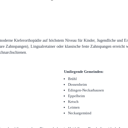
moderne Kieferorthopädie auf höchstem Niveau für Kinder, Jugendliche und Erwa
re Zahnspangen), Lingualretainer oder klassische feste Zahnspangen erreicht w
chnarchschienen.
Umliegende Gemeinden:
Brühl
Dossenheim
Edingen-Neckarhausen
Eppelheim
Ketsch
Leimen
Neckargemünd