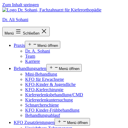
Zum Inhalt springen
Dr. Ali Sohani
Menü
Schließen
Praxis
Menü öffnen
Dr. A. Sohani
Team
Karriere
Behandlungsarten
Menü öffnen
Mini-Behandlung
KFO für Erwachsene
KFO-Kinder & Jugendliche
KFO-Kieferchirurgie
Kiefergelenksbehandlung/CMD
Kiefergelenkuntersuchung
Schnarcherschiene
KFO Kinder-Frühbehandlung
Behandlungsablauf
KFO Zusatzleistungen
Menü öffnen